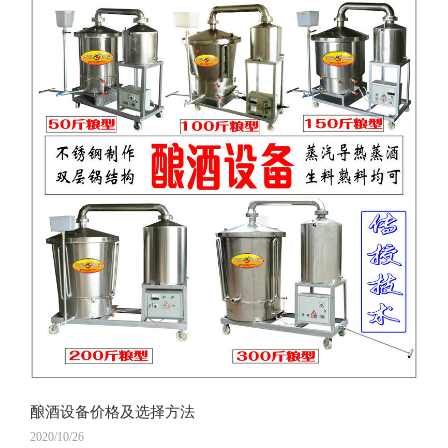
酿酒设备价格及选择方法
2020/10/26