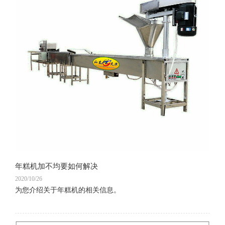
年糕机加不均要如何解决
2020/10/26
为您介绍关于年糕机的相关信息。