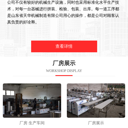
公司不仅有较好的机械生产设施，同时也采用标准化水平生产技
术，对每一台器械进行拼装、检验、包装、出库。每一道工序都
是山东省天华机械制造有限公司用心的操作，都是公司对顾客认
真负责的好诠释。
查看详情
厂房展示
WORKSHOP DISPLAY
厂房 生产车间
厂房展示