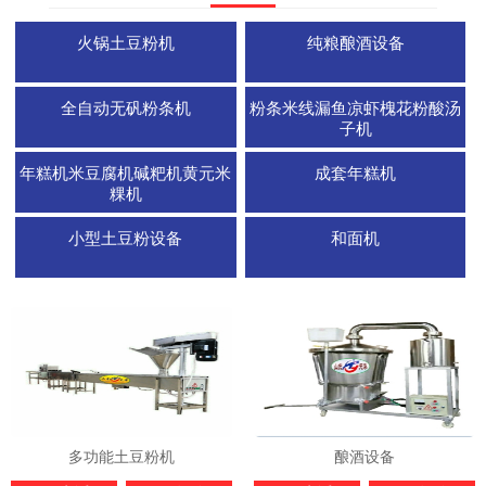
火锅土豆粉机
纯粮酿酒设备
全自动无矾粉条机
粉条米线漏鱼凉虾槐花粉酸汤
子机
年糕机米豆腐机碱粑机黄元米
成套年糕机
粿机
小型土豆粉设备
和面机
多功能土豆粉机
酿酒设备