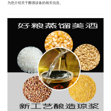
为您介绍关于酿酒设备的相关信息。