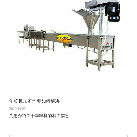
年糕机加不均要如何解决
2020/10/26
为您介绍关于年糕机的相关信息。