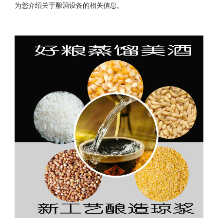
为您介绍关于酿酒设备的相关信息。