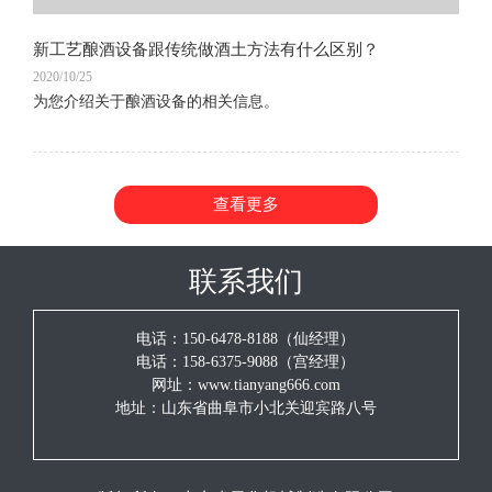
新工艺酿酒设备跟传统做酒土方法有什么区别？
2020/10/25
为您介绍关于酿酒设备的相关信息。
查看更多
联系我们
电话：150-6478-8188（仙经理）
电话：158-6375-9088（宫经理）
网址：www.tianyang666.com
地址：山东省曲阜市小北关迎宾路八号