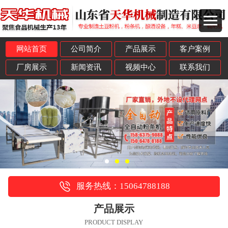
网站首页
公司简介
产品展示
客户案例
厂房展示
新闻资讯
视频中心
联系我们
服务热线：15064788188
产品展示
PRODUCT DISPLAY