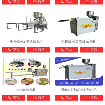
电话
短信
电话
短信
1
2
3
全自动免冻无矾粉条机
年糕机 米豆腐机 碱粑机
电话
短信
电话
短信
全自动年糕机
漏鱼凉虾槐花粉银针粉机
电话
短信
电话
短信