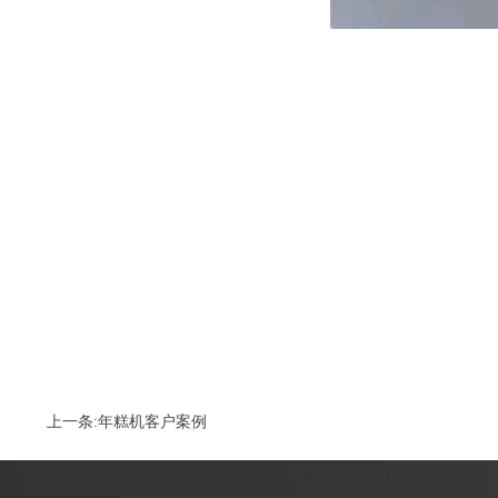
上一条:
年糕机客户案例