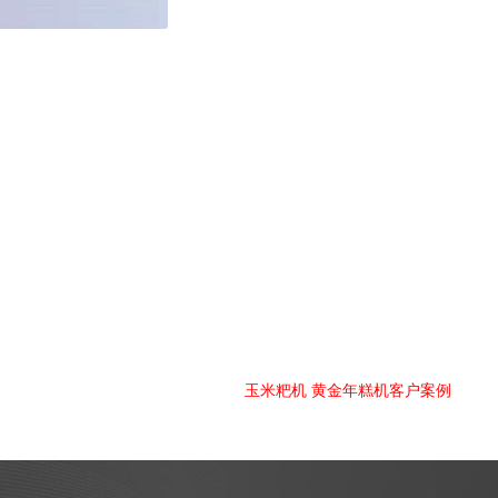
玉米粑机 黄金年糕机客户案例