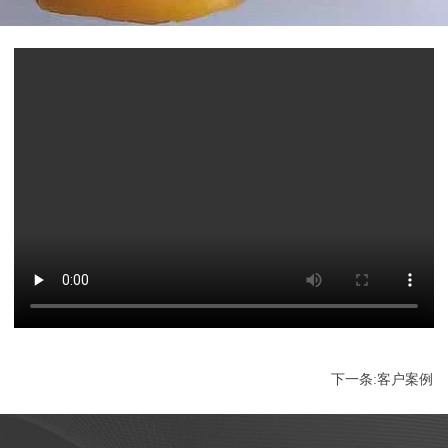
下一条:
客户案例