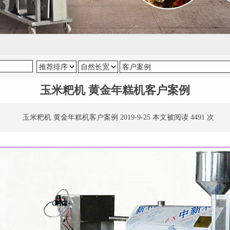
玉米粑机 黄金年糕机客户案例
玉米粑机 黄金年糕机客户案例 2019-9-25 本文被阅读 4491 次