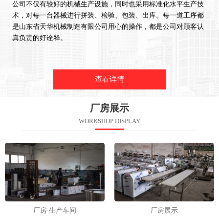
公司不仅有较好的机械生产设施，同时也采用标准化水平生产技
术，对每一台器械进行拼装、检验、包装、出库。每一道工序都
是山东省天华机械制造有限公司用心的操作，都是公司对顾客认
真负责的好诠释。
查看详情
厂房展示
WORKSHOP DISPLAY
厂房 生产车间
厂房展示