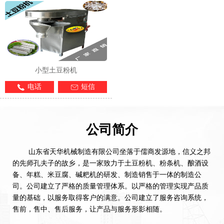
小型土豆粉机
电话
短信
公司简介
山东省天华机械制造有限公司坐落于儒商发源地，信义之邦
的先师孔夫子的故乡，是一家致力于土豆粉机、粉条机、酿酒设
备、年糕、米豆腐、碱粑机的研发、制造销售于一体的制造公
司。公司建立了严格的质量管理体系。以严格的管理实现产品质
量的基础，以服务取得客户的满意。公司建立了服务咨询系统，
售前，售中、售后服务，让产品与服务形影相随。