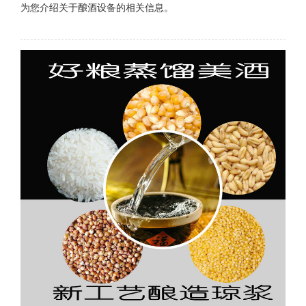
为您介绍关于酿酒设备的相关信息。