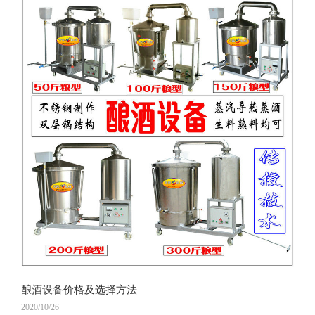
酿酒设备价格及选择方法
2020/10/26