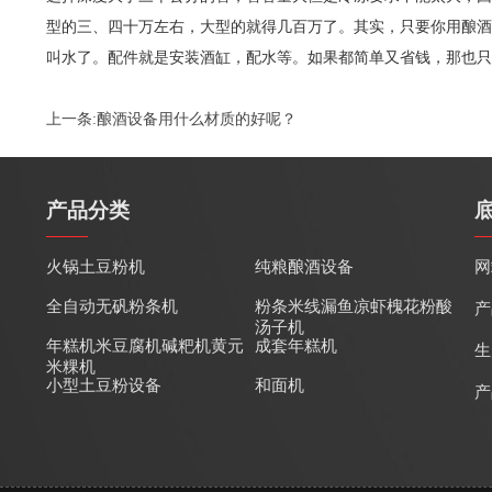
型的三、四十万左右，大型的就得几百万了。其实，只要你用酿酒
叫水了。配件就是安装酒缸，配水等。如果都简单又省钱，那也只
上一条:
酿酒设备用什么材质的好呢？
产品分类
火锅土豆粉机
纯粮酿酒设备
网
全自动无矾粉条机
粉条米线漏鱼凉虾槐花粉酸
产
汤子机
年糕机米豆腐机碱粑机黄元
成套年糕机
生
米粿机
小型土豆粉设备
和面机
产