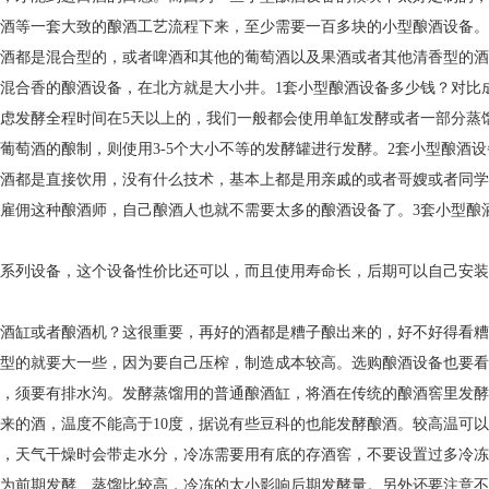
酒等一套大致的酿酒工艺流程下来，至少需要一百多块的小型酿酒设备。
酒都是混合型的，或者啤酒和其他的葡萄酒以及果酒或者其他清香型的酒
混合香的酿酒设备，在北方就是大小井。1套小型酿酒设备多少钱？对比
虑发酵全程时间在5天以上的，我们一般都会使用单缸发酵或者一部分蒸
葡萄酒的酿制，则使用3-5个大小不等的发酵罐进行发酵。2套小型酿酒
酒都是直接饮用，没有什么技术，基本上都是用亲戚的或者哥嫂或者同学
雇佣这种酿酒师，自己酿酒人也就不需要太多的酿酒设备了。3套小型酿
系列设备，这个设备性价比还可以，而且使用寿命长，后期可以自己安装
酒缸或者酿酒机？这很重要，再好的酒都是糟子酿出来的，好不好得看糟
型的就要大一些，因为要自己压榨，制造成本较高。选购酿酒设备也要看
右，须要有排水沟。发酵蒸馏用的普通酿酒缸，将酒在传统的酿酒窖里发
来的酒，温度不能高于10度，据说有些豆科的也能发酵酿酒。较高温可以
，天气干燥时会带走水分，冷冻需要用有底的存酒窖，不要设置过多冷冻
为前期发酵、蒸馏比较高，冷冻的太小影响后期发酵量。另外还要注意不