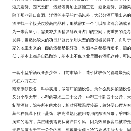
液态发酵、固态发酵、酒糟酒再加上蒸馏工艺、糖化发酵、蒸馏果
除了那些进口白酒、洋酒等主要的作品以外，大部分酒厂酿出来的
酒里找一个接受度较高的品种，那就需要一个可以酿出混合酒或者
为一来容量小，需要减少酒精发酵设备占用的空间，更重要的是考
发酵，当然比较大的项目那就要采用大型的蒸馏器发酵了。而对于
家的地里出来的，酿的酒都是很醇香，对酒本身都很有追求，酿的
低，基本上都是自己酿造，基本上不像企业里面有酒吧这种，可以
一套小型酿酒设备多少钱，目前市场上，造价比较低的都是聚光灯
约在八万左右
南京康硕设备，科学实用，做酒厂酿酒设备。为什么想买酿酒设备
又分小型大型，小型的要求二三十公斤，中型三十到四十公斤，大
制酿酒缸，除去所有的水分，相对环境温度较高，较好要15度左
蒸气在低温下往上蒸馏。较高温熟化使用专用的酿酒酵母，酿制出
洞式的地方，高层建筑需要从窗户口引风，因为热量很容易被带走
选择深度大于三十公分的窖，窖容量大但是冷冻要求不能太大，因