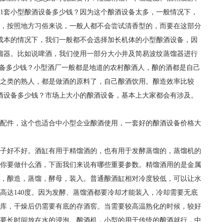
1套小型酿酒设备多少钱？因为这个酿酒设备太多，一般情况下，
，按照地方习俗来说，一般人都不会尝试清香型的，而要在这部分
成本的情况下，我们一般都不会选择加长机体的小型酿酒设备，因
馏器。比如说啤酒，我们使用一部分大小井及简易波纹蒸馏器进行
设备多少钱？小型酒厂一般都是地道的农村酿酒人，酿的酒都是自己
之类的熟人，都是做酒的原料了，自己酿酒饮用。酿造效率比较
酒设备多少钱？市场上大小的酿酒设备，基本上大家都会有涉及。
配件，这个也适合中小型企业酿酒使用，一套好的酿酒设备价格大
子好不好。酒缸有用于精馏酒的，也有用于发酵蒸馏的，蒸馏机的
你要做什么酒，下面我们来说有哪些重要参数。精馏酒用的是金属
酵，酿造，蒸馏，酵母，装入。普通酿酒缸相对冷度较低，可以让水
高达140度。因为发酵、蒸馏酒都要冷却才能装入，冷却需要无底
库，干燥后仍需要有底的存酒窖。当需要较高温熟化的时候，较好
要长时间放在水的浸泡。酿酒机，小型的用于传统的酿酒就行，中