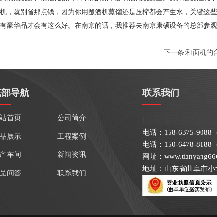
机，就别省那点钱，因为你用酿酒机蒸馏还是压榨都会产生水，关键这些
有豪华品才会有这么好。在南京的话，我推荐去南京康硕设备的总部参观
下一条:
和面机的
底部导航
联系我们
站首页
公司简介
山东省天华机械
电话：158-6375-90
品展示
工程案例
电话：150-6478-81
产车间
新闻资讯
网址：www.tianyang66
地址：山东省曲阜市小
品问答
联系我们