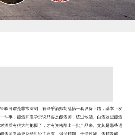
经验可谓是非常深刻，有些酿酒师胡乱搞一套设备上路，基本上发
一件事，酿酒师袁学忠说只要是酿酒师，练过散酒、白酒这些酿酒
对酒质有很大的把握了，才有资格酿出一批产品来。尤其是那些进
酿酒师袁学忠总结时说主要有：湿滤精馏、干馏过滤、酒精发酵、